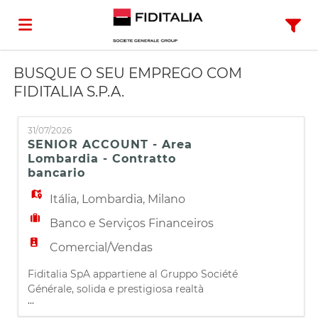
BUSQUE O SEU EMPREGO COM
Página
FIDITALIA S.P.A.
inicial
Ofertas
31/07/2026
SENIOR ACCOUNT - Area
Lombardia - Contratto
de
Regista-
bancario
Itália
,
Lombardia
,
Milano
emprego
te
Iniciar
Banco e Serviços Financeiros
Comercial/Vendas
sessão
Língua
Fiditalia SpA appartiene al Gruppo Société
Générale, solida e prestigiosa realtà
...
bancaria-finanziaria. Fiditalia, una delle più