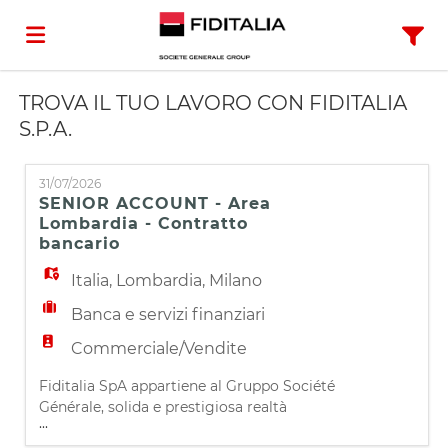
TROVA IL TUO LAVORO CON FIDITALIA
Home
S.P.A.
Offerte
31/07/2026
SENIOR ACCOUNT - Area
Lombardia - Contratto
di
Carica
bancario
Italia
,
Lombardia
,
Milano
lavoro
il
Login
Banca e servizi finanziari
Commerciale/Vendite
CV
Lingua
Fiditalia SpA appartiene al Gruppo Société
Générale, solida e prestigiosa realtà
...
bancaria-finanziaria. Fiditalia, una delle più